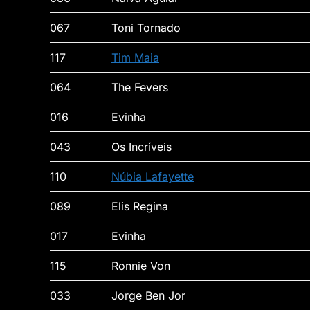
067
Toni Tornado
117
Tim Maia
064
The Fevers
016
Evinha
043
Os Incríveis
110
Núbia Lafayette
089
Elis Regina
017
Evinha
115
Ronnie Von
033
Jorge Ben Jor