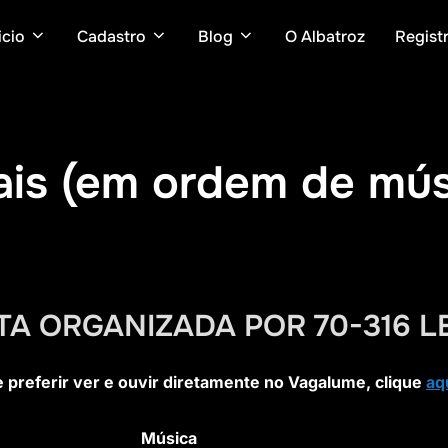
icio
Cadastro
Blog
O Albatroz
Regist
is (em ordem de mús
TA ORGANIZADA POR 70-316 L
e preferir ver e ouvir diretamente no Vagalume, clique
aq
Música