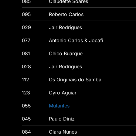
085
Claudette Soares
095
Roberto Carlos
029
Jair Rodrigues
077
Antonio Carlos & Jocafi
081
Chico Buarque
028
Jair Rodrigues
112
Os Originais do Samba
123
Cyro Aguiar
055
Mutantes
045
Paulo Diniz
084
Clara Nunes