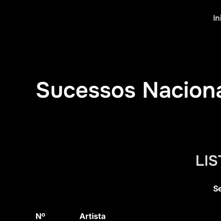
Pular
In
para
o
conteúdo
Sucessos Naciona
LIS
S
Nº
Artista