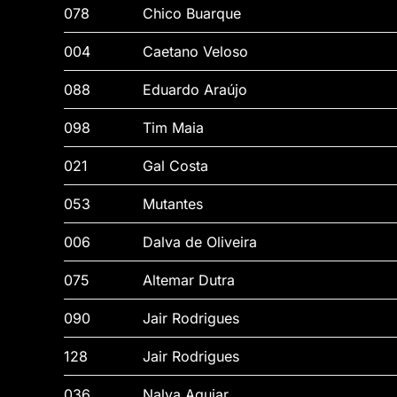
078
Chico Buarque
004
Caetano Veloso
088
Eduardo Araújo
098
Tim Maia
021
Gal Costa
053
Mutantes
006
Dalva de Oliveira
075
Altemar Dutra
090
Jair Rodrigues
128
Jair Rodrigues
036
Nalva Aguiar