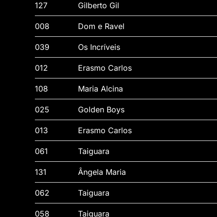
127
Gilberto Gil
008
Dom e Ravel
039
Os Incríveis
012
Erasmo Carlos
108
Maria Alcina
025
Golden Boys
013
Erasmo Carlos
061
Taiguara
131
Ângela Maria
062
Taiguara
058
Taiguara