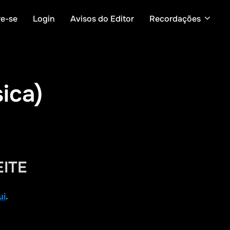
re-se
Login
Avisos do Editor
Recordações
ica)
EITE
ui
.