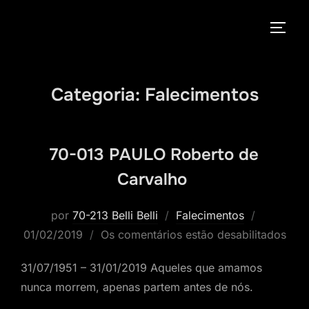
Pular
para
ALTE
o
conteúdo
Categoria:
Falecimentos
70-013 PAULO Roberto de
Carvalho
Postado
por
70-213 Belli Belli
Falecimentos
em
01/02/2019
Os comentários estão desabilitados
31/07/1951 – 31/01/2019 Aqueles que amamos
nunca morrem, apenas partem antes de nós.