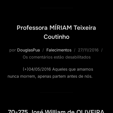
Professora MÍRIAM Teixeira
Coutinho
Postado
por
DouglasPua
Falecimentos
27/11/2016
em
Os comentários estão desabilitados
(+)04/05/2016 Aqueles que amamos
nunca morrem, apenas partem antes de nós.
70-275 José William de OLIVEIRA