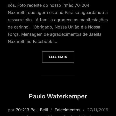
nós. Foto recente do nosso irmão 70-004
Nazareth, que agora está no Paraíso aguardando a
ressurreição. A família agradece as manifestações
de carinho. Obrigado, Nossa União é a Nossa
Força. Mensagem de agradecimentos de Jaelita
Nazareth no Facebook …
“70-004 WELLINGTON ROC
LEIA MAIS
Paulo Waterkemper
Postado
por
70-213 Belli Belli
Falecimentos
27/11/2016