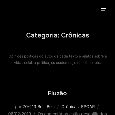
Pular
para
ALTE
o
conteúdo
Categoria:
Crônicas
Opiniões políticas do autor de cada texto e relatos sobre a
vida social, a política, os costumes, o cotidiano, etc.
Fluzão
Postad
por
70-213 Belli Belli
Crônicas
,
EPCAR
em
06/02/2019
Os comentários estão desabilitados