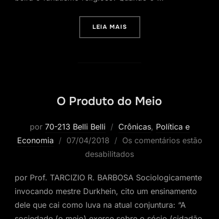
“A FALTA QUE FAZ UM LÍDE
LEIA MAIS
O Produto do Meio
por
70-213 Belli Belli
Crônicas
,
Política e
Postado
Economia
07/04/2018
Os comentários estão
em
desabilitados
por Prof. TARCIZIO R. BARBOSA Sociologicamente
invocando mestre Durkhein, cito um ensinamento
dele que cai como luva na atual conjuntura: “A
sociedade (o meio) exerce sobre o sócio (cidadão