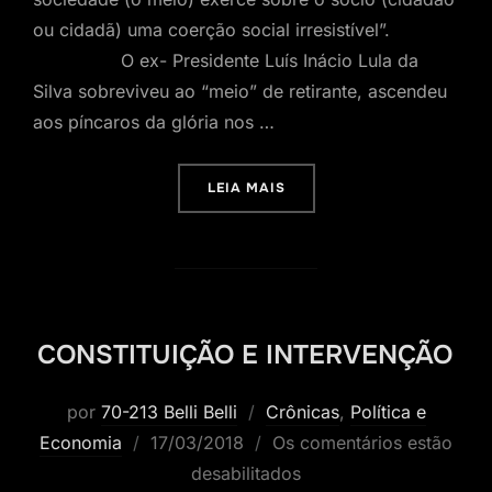
ou cidadã) uma coerção social irresistível”.
O ex- Presidente Luís Inácio Lula da
Silva sobreviveu ao “meio” de retirante, ascendeu
aos píncaros da glória nos …
“O PRODUTO DO MEIO”
LEIA MAIS
CONSTITUIÇÃO E INTERVENÇÃO
por
70-213 Belli Belli
Crônicas
,
Política e
Postado
Economia
17/03/2018
Os comentários estão
em
desabilitados