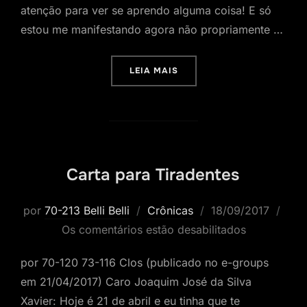
atenção para ver se aprendo alguma coisa! E só
estou me manifestando agora não propriamente …
“O BRASIL FEITO POR NÓS”
LEIA MAIS
Carta para Tiradentes
Postado
por
70-213 Belli Belli
Crônicas
18/09/2017
em
Os comentários estão desabilitados
por 70-120 73-116 Clos (publicado no e-groups
em 21/04/2017) Caro Joaquim José da Silva
Xavier: Hoje é 21 de abril e eu tinha que te