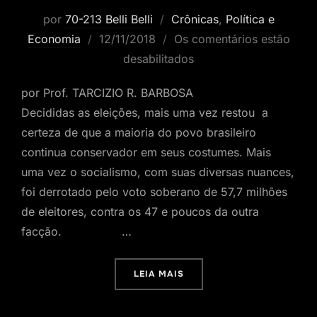
por
70-213 Belli Belli
Crônicas
,
Política e
Postado
Economia
12/11/2018
Os comentários estão
em
desabilitados
por Prof. TARCIZIO R. BARBOSA
Decididas as eleições, mais uma vez restou a
certeza de que a maioria do povo brasileiro
continua conservador em seus costumes. Mais
uma vez o socialismo, com suas diversas nuances,
foi derrotado pelo voto soberano de 57,7 milhões
de eleitores, contra os 47 e poucos da outra
facção. …
“DEPOIS DA DECISÃO”
LEIA MAIS