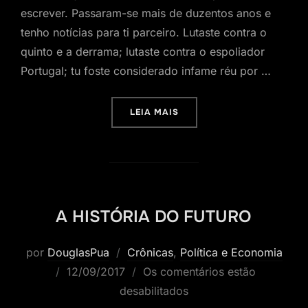
escrever. Passaram-se mais de duzentos anos e
tenho notícias para ti parceiro. Lutaste contra o
quinto e a derrama; lutaste contra o espoliador
Portugal; tu foste considerado infame réu por …
“CARTA PARA TIRADENTES
LEIA MAIS
A HISTÓRIA DO FUTURO
por
DouglasPua
Crônicas
,
Política e Economia
Postado
12/09/2017
Os comentários estão
em
desabilitados