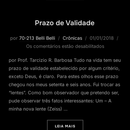
Prazo de Validade
Postado
por
70-213 Belli Belli
Crônicas
01/01/2018
em
Os comentários estão desabilitados
por Prof. Tarcizio R. Barbosa Tudo na vida tem seu
prazo de validade estabelecido por algum critério,
exceto Deus, é claro. Para estes olhos esse prazo
chegou nos meus setenta e seis anos. Fui trocar as
“lentes”. Como bom observador que pretendo ser,
pude observar três fatos interessantes: Um – A
minha nova lente (Zeiss) …
“PRAZO DE VALIDADE”
LEIA MAIS