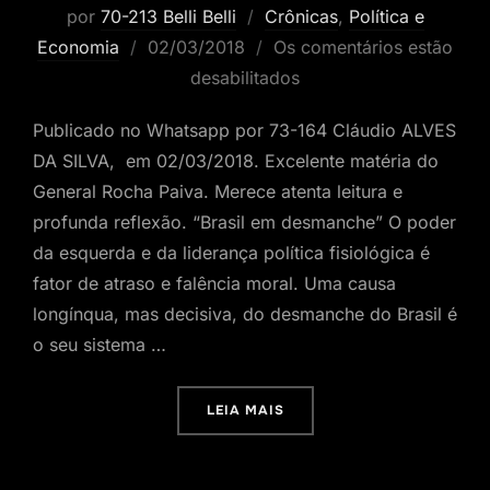
por
70-213 Belli Belli
Crônicas
,
Política e
Postado
Economia
02/03/2018
Os comentários estão
em
desabilitados
Publicado no Whatsapp por 73-164 Cláudio ALVES
DA SILVA, em 02/03/2018. Excelente matéria do
General Rocha Paiva. Merece atenta leitura e
profunda reflexão. “Brasil em desmanche” O poder
da esquerda e da liderança política fisiológica é
fator de atraso e falência moral. Uma causa
longínqua, mas decisiva, do desmanche do Brasil é
o seu sistema …
“BRASIL EM DESMANCHE”
LEIA MAIS