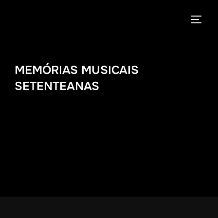
Pular
para
ALTE
o
conteúdo
MEMÓRIAS MUSICAIS
SETENTEANAS