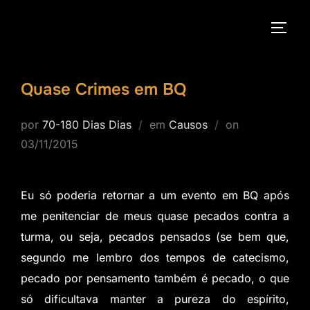
Pular
para
ALTE
o
conteúdo
Quase Crimes em BQ
Postado
por
70-180 Dias Dias
em
Causos
on
em
03/11/2015
Eu só poderia retornar a um evento em BQ após
me penitenciar de meus quase pecados contra a
turma, ou seja, pecados pensados (se bem que,
segundo me lembro dos tempos de catecismo,
pecado por pensamento também é pecado, o que
só dificultava manter a pureza do espírito,