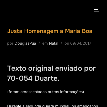
Pular
para
ALTE
o
conteúdo
Justa Homenagem a Maria Boa
Postado
por
DouglasPua
em
Natal
on
09/04/2017
em
Texto original enviado por
70-054 Duarte.
(foram acrescentadas outras informações).
Durante a segunda guerra mundial, os americanos