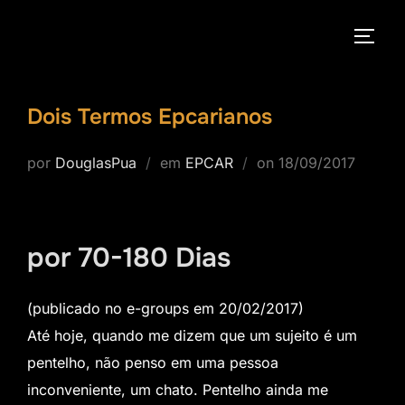
Pular
para
ALTE
o
conteúdo
Dois Termos Epcarianos
Postado
por
DouglasPua
em
EPCAR
on
18/09/2017
em
por 70-180 Dias
(publicado no e-groups em 20/02/2017)
Até hoje, quando me dizem que um sujeito é um
pentelho, não penso em uma pessoa
inconveniente, um chato. Pentelho ainda me