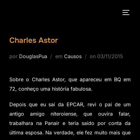
Pular
para
ALTE
o
conteúdo
Charles Astor
Postado
por
DouglasPua
em
Causos
on
03/11/2015
em
Sobre o Charles Astor, que apareceu em BQ em
72, conheço uma história fabulosa.
Depois que eu saí da EPCAR, revi o pai de um
antigo amigo niteroiense, que ouvira falar,
trabalhara na Panair e teria saído por conta da
última esposa. Na verdade, ele fez muito mais que